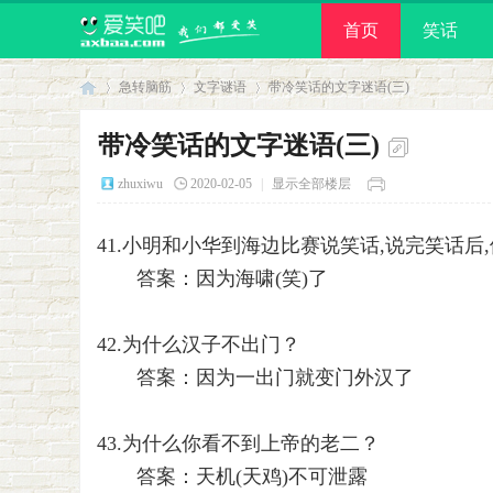
首页
笑话
急转脑筋
文字谜语
带冷笑话的文字迷语(三)
带冷笑话的文字迷语(三)
爱
›
›
›
zhuxiwu
2020-02-05
|
显示全部楼层
41.小明和小华到海边比赛说笑话,说完笑话后
答案：因为海啸(笑)了
42.为什么汉子不出门？
答案：因为一出门就变门外汉了
笑
43.为什么你看不到上帝的老二？
答案：天机(天鸡)不可泄露