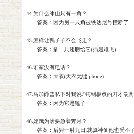
44.为什么冰山只有一角？
答案：因为另一只角被铁达尼号撞断了
吧
45.怎样让鸭子子不会飞走？
答案：插一只翅膀给它(插翅难飞)
46.谁家没有电话？
答案：天衣(天衣无缝 phone)
47.马加爵曾私下对我说:"钝到极点的刀才最具
答案：因为它是锤子
48.嫦娥为啥要急着奔月？
答案：后羿一射九日,就算神仙他也受不