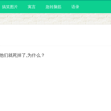
搞笑图片
寓言
急转脑筋
语录
,他们就死掉了,为什么？