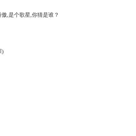
傲,是个歌星,你猜是谁？
)