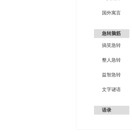
国外寓言
急转脑筋
搞笑急转
整人急转
益智急转
文字谜语
语录