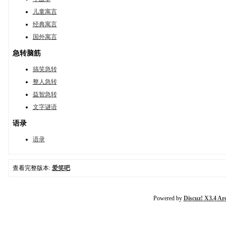
儿童寓言
经典寓言
国外寓言
急转脑筋
搞笑急转
整人急转
益智急转
文字谜语
语录
语录
查看完整版本:
爱笑吧
Powered by
Discuz! X3.4 Ar