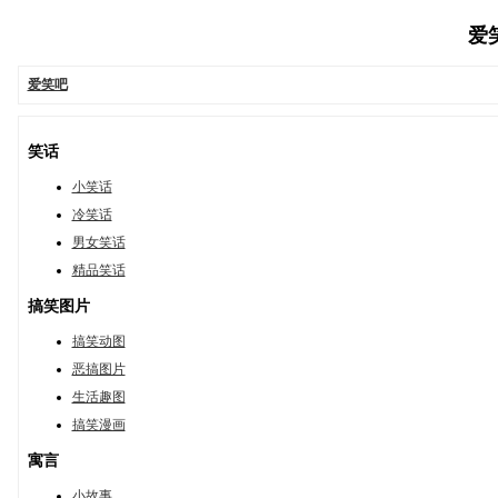
爱笑
爱笑吧
笑话
小笑话
冷笑话
男女笑话
精品笑话
搞笑图片
搞笑动图
恶搞图片
生活趣图
搞笑漫画
寓言
小故事