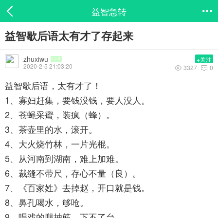
益智急转

益智歇后语太有才了存起来
zhuxiwu
+关注
Lv.9
2020-2-5 21:03:20
3327
0


益智歇后语，太有才了！
1、寡妇赶集，要钱没钱，要人没人。
2、苍蝇采蜜，装疯（蜂）。
3、茶壶里的水，滚开。
4、大火烧竹林，一片光棍。
5、从河南到湖南，难上加难。
6、裁缝不带尺，存心不量（良）。
7、《百家姓》去掉赵，开口就是钱。
8、鼻孔喝水，够呛。
9、唱戏的腿抽筋，下不了台。