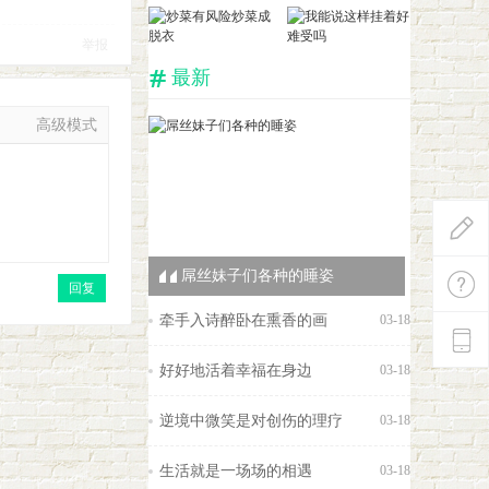
举报
最新
高级模式
0
屌丝妹子们各种的睡姿
回复
牵手入诗醉卧在熏香的画
03-18
好好地活着幸福在身边
03-18
逆境中微笑是对创伤的理疗
03-18
生活就是一场场的相遇
03-18