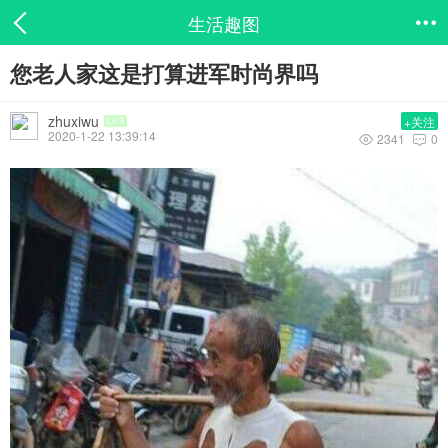
生活趣图

您老人家这是打算进军时尚界吗
zhuxiwu
+关注
Lv.9
2020-1-22 13:39:14
2341
0

