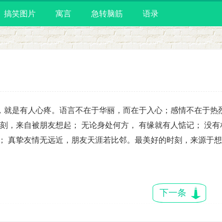
搞笑图片
寓言
急转脑筋
语录
就是有人心疼。语言不在于华丽，而在于入心；感情不在于热
刻，来自被朋友想起； 无论身处何方， 有缘就有人惦记； 没
； 真挚友情无远近，朋友天涯若比邻。最美好的时刻，来源于
下一条