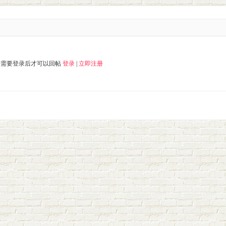
您需要登录后才可以回帖
登录
|
立即注册