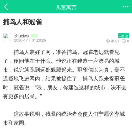
儿童寓言

捕鸟人和冠雀
zhuxiwu
+关注
Lv.9
2020-4-14 01:28:26
4521
0


捕鸟人装好了网，准备捕鸟。冠雀老远就看见
了，便问他在干什么。他说正在建造一座漂亮的城
市，说完就跑到远处躲藏起来。冠雀信以为真，毫不
迟疑地飞进网内，结果被捉住了。捕鸟人跑来捉冠雀
时，冠雀说：“喂，朋友，你建造这样的城市，决不会
有更多的居民。”
这故事说明，残暴的统治者会使人们宁愿舍弃城
市和家园。