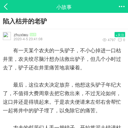
小故事

陷入枯井的老驴
zhuxiwu
+关注
Lv.9
2020-4-5 23:41:08
4797
0


有一天某个农夫的一头驴子，不小心掉进一口枯
井里，农夫绞尽脑汁想办法救出驴子，但几个小时过
去了，驴子还在井里痛苦地哀嚎着。
最后，这位农夫决定放弃，他想这头驴子年纪大
了，不值得大费周章去把它救出来，不过无论如何，
这口井还是得填起来。于是农夫便请来左邻右舍帮忙
一起将井中的驴子埋了，以免除它的痛苦。
农夫的邻居们人手一把铲子，开始将泥土铲进枯