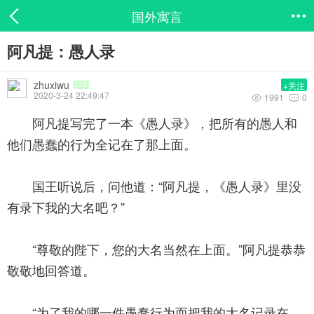
国外寓言

阿凡提：愚人录
zhuxiwu
+关注
Lv.9
2020-3-24 22:49:47
1991
0


阿凡提写完了一本《愚人录》，把所有的愚人和
他们愚蠢的行为全记在了那上面。
国王听说后，问他道：“阿凡提，《愚人录》里没
有录下我的大名吧？”
“尊敬的陛下，您的大名当然在上面。”阿凡提恭恭
敬敬地回答道。
“为了我的哪一件愚蠢行为而把我的大名记录在