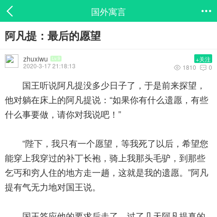
国外寓言

阿凡提：最后的愿望
zhuxiwu
+关注
Lv.9
2020-3-17 21:18:13
1810
0


国王听说阿凡提没多少日子了，于是前来探望，
他对躺在床上的阿凡提说：“如果你有什么遗愿，有些
什么事要做，请你对我说吧！”
“陛下，我只有一个愿望，等我死了以后，希望您
能穿上我穿过的补丁长袍，骑上我那头毛驴，到那些
乞丐和穷人住的地方走一趟，这就是我的遗愿。”阿凡
提有气无力地对国王说。
国王答应他的要求后走了。过了几天阿凡提真的