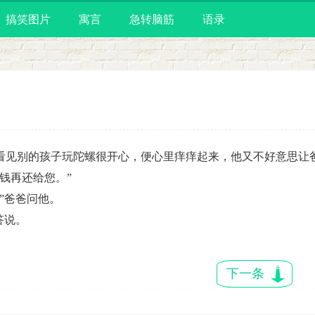
搞笑图片
寓言
急转脑筋
语录
见别的孩子玩陀螺很开心，便心里痒痒起来，他又不好意思让
钱再还给您。”
”爸爸问他。
答说。
下一条