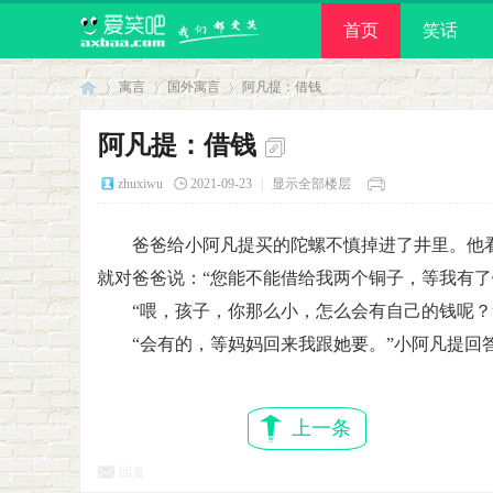
首页
笑话
寓言
国外寓言
阿凡提：借钱
阿凡提：借钱
爱
›
›
›
zhuxiwu
2021-09-23
|
显示全部楼层
爸爸给小阿凡提买的陀螺不慎掉进了井里。他看
就对爸爸说：“您能不能借给我两个铜子，等我有了
“喂，孩子，你那么小，怎么会有自己的钱呢？
“会有的，等妈妈回来我跟她要。”小阿凡提回
笑
上一条
回复