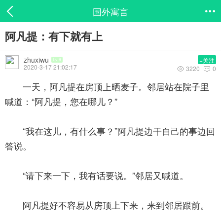
国外寓言

阿凡提：有下就有上
zhuxiwu
+关注
Lv.9
2020-3-17 21:02:17
3220
0


一天，阿凡提在房顶上晒麦子。邻居站在院子里
喊道：“阿凡提，您在哪儿？”
“我在这儿，有什么事？”阿凡提边干自己的事边回
答说。
“请下来一下，我有话要说。”邻居又喊道。
阿凡提好不容易从房顶上下来，来到邻居跟前。